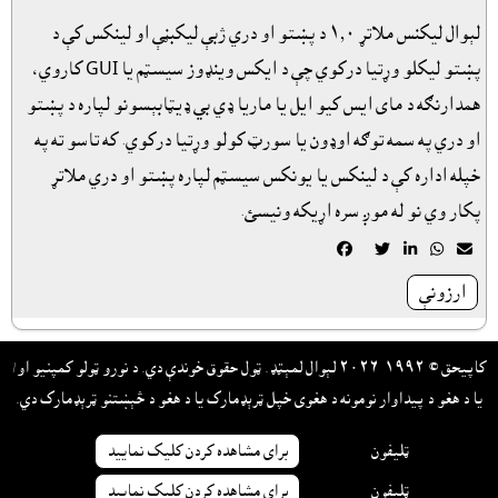
لېوال ليکنس ملاتړ ١٫٠ د پښتو او دري ژبې ليکبڼې او لينکس کې د
پښتو ليکلو وړتيا درکوي چې د ايکس وينډوز سيسټم يا GUI کاروي،
همدارنګه د ماى ايس کيو ايل يا ماريا ډي بي ډيټابېسونو لپاره د پښتو
او دري په سمه توګه اوډون يا سورټ کولو وړتيا درکوي. که تاسو ته په
خپله اداره کې د لينکس يا يونکس سيسټم لپاره پښتو او دري ملاتړ
پکار وي نو له موږ سره اړيکه ونيسئ.





ارزونې
کاپيحق © ١٩٩٢-٢٠٢٦ لېوال لمېټډ. ټول حقوق خوندې دي. د نورو ټولو کمپنيو او/
يا د هغو د پيداوار نومونه د هغوى خپل ټرېډمارک يا د هغو د څېښتنو ټرېډمارک دي.
ټليفون
براى مشاهده کردن کليک نماييد
ټليفون
براى مشاهده کردن کليک نماييد