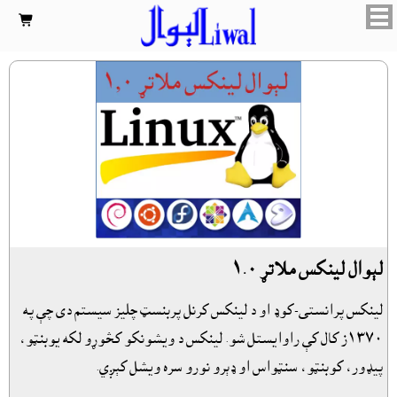

لېوال لينکس ملاتړ ١.٠
لينکس پرانستى-کوډ او د لينکس کرنل پربنسټ چليز سيستم دى چې په
١٣٧٠ز کال کې راوايستل شو. لينکس د ويشونکو کڅوړو لکه يوبنټو،
پيډور، کوبنټو، سنټواس او ډېرو نورو سره ويشل کېږي.