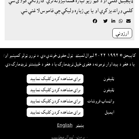
ډيجيټل کلمې او د ګڼو ژبو لپاره هممانيزونه لري. کارونکي کولاى شي
کلمې وړانديز کړي او يا يې ژباړه وليکي چې قاموس لا غني شي.





ارزونې
کاپيحق © ١٩٩٢-٢٠٢٦ لېوال لمېټډ. ټول حقوق خوندې دي. د نورو ټولو کمپنيو او/
يا د هغو د پيداوار نومونه د هغوى خپل ټرېډمارک يا د هغو د څېښتنو ټرېډمارک دي.
ټليفون
براى مشاهده کردن کليک نماييد
ټليفون
براى مشاهده کردن کليک نماييد
واټساپ فروشات
براى مشاهده کردن کليک نماييد
ايميل
براى مشاهده کردن کليک نماييد
پښتو
English
- پرمټ -
لېوال محاسب