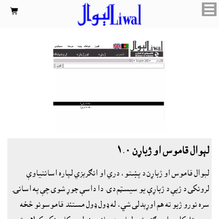

لېوال قاموس او ژباړن ١.٠
لېوال قاموس او ژباړن د پښتو، دري او انګرېزي لپاره اسانتياوې
لرونکى د ژبې د ژباړې يو سيسټم دى. دا داسې جوړ شوى چې په اسانۍ
سره نورو ژبو ته هم اوړېدلى شي، له ډول ډول مستند قاموسونو څخه