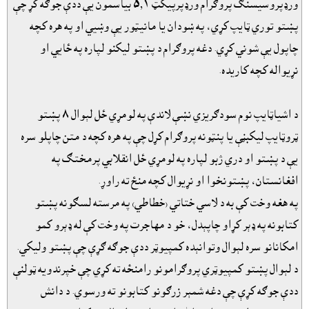
ورډپروسيسنګ پروګرام ورډپرپيکټ ٥٫١ بياسمون يې ددې جوګه کړ چې
پښتو توري ټايپ کړي، په ښودان يا مانيټور يې وښيي او په هره کچه
چاپول يې شوني کړي. دغه پروګرام د پښتو ليکنو لپاره په ځايي او
نړيواله کچه کاريده.
د اشياټايپ نوم سودګريزي نښې لاندې په لومړي ځل لېوال ٨ پښتو
ټروټايپ ليکبڼې يا پنټونه پروګرام کړل چې په هره کچه د متن چاپلو سره
يې د پښتو او دري ژبو لپاره په لومړي ځل انقلابي پرمختګ په
افغانستان، پښتونخوا او نړيوال کچه منځ ته راوړ.
په هغه وخت کې به د لاسي ختاتي (خطاطي) په مرسته لسګونه پښتو
کتابونه په ډېر کړاو چاپېدل، خو د مهاجرت په وخت کې له ډېرو کمو
امکانانو سره لېوال وتوانېده کمپيوټر ددې جوګه ګړې چې پښتو وليکي.
د لېوال پښتو کمپيوټري پروګرامونو رامنځه ته کړي چې خپرندويه ټولنې
ددې جوګه کړې چې دغه شمېر زرګونو کتابونو ته ورسوي. د دانش