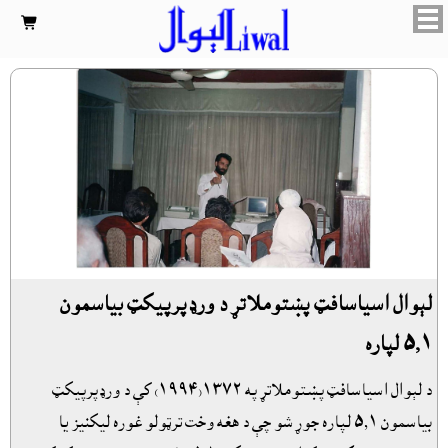

لېوال اسياسافټ پښتوملاتړ د ورډپرپيکټ بياسمون
٥٫١ لپاره
د لېوال اسياسافټ پښتوملاتړ په ١٣٧٢(١٩٩٤) کې د ورډپرپيکټ
بياسمون ٥٫١ لپاره جوړ شو چې د هغه وخت ترټولو غوره ليکنيز يا