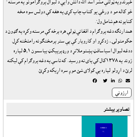
خپرندويه ټولنې مشر اسد الله دانش وايي د لېوال پروګرامونو په مرسته "
څو کاله مو د ورځې يو کتاب چاپ کړى په هغه کې دولس سوه مخه
کتابونه هم شامل ول".
همدارنګه دغه پروګرام د افغاني ټولې هره برخه کې مرسته وکړه په ګډون د
حکومتولۍ، زدکړو او کاروبار کې يې ستر پرمختګونه رامنځته کړل.
ددغه لېوال اسياسافټ پښتوملاتړ د ورډپرپيکټ بياسمون ٥٫١ لپاره
ژوند په ١٣٧٨کال کې پاى ته ورسيد. که تاسې په دغه پروګرام کې ليکنه
لرئ د اړولو لپاره يې کولاى شئ موږ سره اړيکه وکړئ.





ارزونې
تصاویر بیشتر