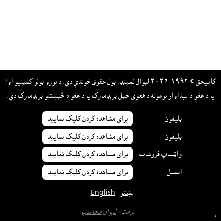
کاپيحق © ١٩٩٢-٢٠٢٦ لېوال لمېټډ. ټول حقوق خوندې دي. د نورو ټولو کمپنيو او/
يا د هغو د پيداوار نومونه د هغوى خپل ټرېډمارک يا د هغو د څېښتنو ټرېډمارک دي.
ټليفون
براى مشاهده کردن کليک نماييد
ټليفون
براى مشاهده کردن کليک نماييد
واټساپ فروشات
براى مشاهده کردن کليک نماييد
ايميل
براى مشاهده کردن کليک نماييد
پښتو
English
- پرمټ -
لېوال محاسب