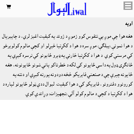

اوبه
هغه هوا چې موږ يې تنفوس کوو زموږ د ژوند په کېفيت اغېز لري، د چاپېريال
د هوا نمونې (بېلګې) موږ سره د هوا د ککړتيا څيړلو او کچې مالوم کولوبرخو
کې مرستې کوي. د هوا د ککړتيا څارنې په ډېرو ځاىونو کې ترسره کېږي په
ځانګړى ډول په داسې ځايونو کې لکه د خطرناکو پاتي شونو ځايونونه، هغه
ځايونه چيرې چې د صنعتي فابريکو څخه دودونه پورته کېږي او دننه په
کورونوو دفترونو، فابريکو کې د هوا کېفيت. لېوال ددې ټولو ځايونو لپاره د
هوا د ککړتيا د کچې د مالوم کولو آلې (تجهيزات) وړاندې کوي.