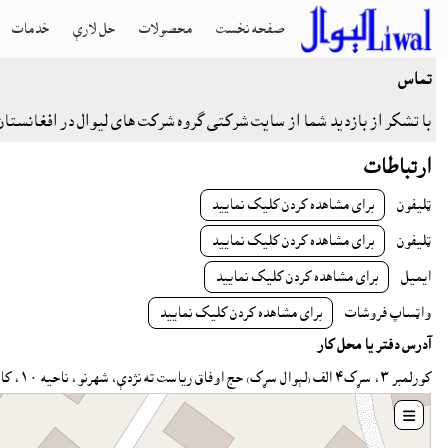
صفحه نخست
محصولات
حل لارې
خدمات
تماس
با تشکر از بازدید شما از سایت شرکتی گروه شرکت های لیوال در افغانستان
ارتباطات
ټليفون
براى مشاهده کردن کليک نماييد
ټليفون
براى مشاهده کردن کليک نماييد
ايميل
براى مشاهده کردن کليک نماييد
واټساپ فروشات
براى مشاهده کردن کليک نماييد
آدرس دفتر یا محل کار
کورلمبر ٣، سړک٤ الف (لېوال سړک) حج اوفاق رياست ته نژدې، شهرنو، ناحيه ١٠، کابل
