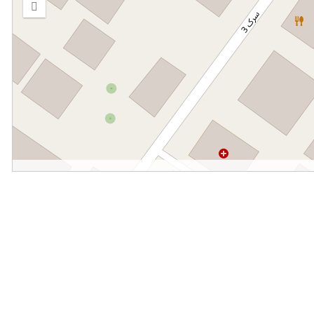
in
Zoom
out