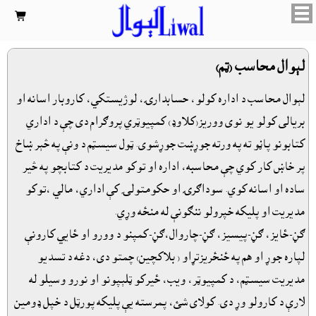

لېوال محاسب (ټم)
لېوال محاسب د اداره کولو، حسابدارۍ، لوژيستکي، کاروبار اسانه او
بريالى کولو يو نوى ووريز(کلاوډ) کمپيوټري پروګرام دى چې د اداري
کتابونو پاڼو ته په ورته جوړښت جوړشوى. ټول سيسټم د ونې په څېر ښاخ
پر خاښ کار کوي چې محاسبه، اداره او توکو مديريت د کتابچو په څير
ساده او اسانه کوي. سوداګرۍ او حکومتولۍ کې اداري، مالي ،توکو
مديريت او پليکه خپرولو ننګونې له منځه وړي.
ګڼ-ځايز، ګڼ-پيسيز، ګڼ-چاروال،ګڼ-کمپنو د وورو او ځايي کارونې
لپاره جوړ او هم په ځنځريزتړاو ( بلاکچين) چمتو دى، دغه د تسديو
مديريت سيسټم، د کمپيوټر، ويب، ځيرکو ټلېپونو او نورو وسيلو له
لارې د کارولو وړ دى. کولاى شئ، پمرسته يې پليکه پورټل د خپل ډومين