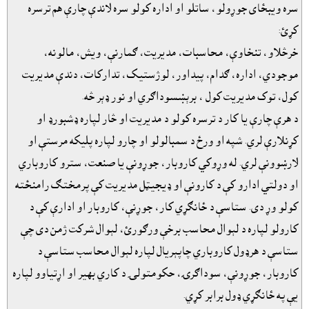
سره ويبځاى جوړولو، ساتلو او اداره کولو سره لاندې چارې هم ترسره
کړئ:
خرڅلاو، تنخاوې، محاسبات، مديريت، ګمارنې، ويش، مالونه،
موجودي، اداره، ګدام، پيداور، لوژستيک، تدارکات، دندې مديريت
کول، توک مديريت کول ، برېښسوداګري او نور ډېر څه.
د هرې چارې يا کار د ترسره کولو د مديريت او څار لپاره ډشبورډ او
کړنلارې لري. شپه او ورځ د سمبالولو او چارو لپاره پليکه مرستې او
لارښوونې لري. له وړوکي کاروبار، جوړونې يا صنعت، سترو کاروباري
او دولتي ادارو کې د کارونې او ډيجيټل مديريت کې پرمختګ رامنځته
کولو وړ دى. ستاسې د ځانګړي کار، جوړنې، کاروبار او ادارې کې د
کارولو لپاره د لېوال محاسب برخې ورګورئ، لېوال شرکت ژمن دى چې
ستاسې د هرډول کاروباري چاپېريال لپاره لېوال محاسب ستاسې د
کاروبار، جوړونې، سوداګرۍ، حکومتولۍ د کاري بهير او اړتياوو لپاره
يې په ځانګړي ډول برابر کړي.