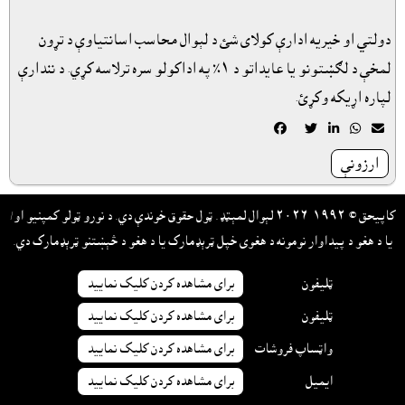
دولتي او خيريه ادارې کولاى شئ د لېوال محاسب اسانتياوې د تړون
لمخې د لګښتونو يا عايداتو د ١٪ په اداکولو سره ترلاسه کړي. د نندارې
لپاره اړيکه وکړئ.





ارزونې
کاپيحق © ١٩٩٢-٢٠٢٦ لېوال لمېټډ. ټول حقوق خوندې دي. د نورو ټولو کمپنيو او/
يا د هغو د پيداوار نومونه د هغوى خپل ټرېډمارک يا د هغو د څېښتنو ټرېډمارک دي.
ټليفون
براى مشاهده کردن کليک نماييد
ټليفون
براى مشاهده کردن کليک نماييد
واټساپ فروشات
براى مشاهده کردن کليک نماييد
ايميل
براى مشاهده کردن کليک نماييد