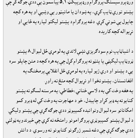
ورډپروسيسنګ پروګرام ورډپرپيکټ ٥٫١ بياسمون يې ددې جوګه کړ چې
پښتو توري ټايپ کړي، په ښودان يا مانيټور يې وښيي او په هره کچه
چاپول يې شوني کړي. دغه پروګرام د پښتو ليکنو لپاره په ځايي او
نړيواله کچه کاريده.
د اشياټايپ نوم سودګريزي نښې لاندې په لومړي ځل لېوال ٨ پښتو
ټروټايپ ليکبڼې يا پنټونه پروګرام کړل چې په هره کچه د متن چاپلو سره
يې د پښتو او دري ژبو لپاره په لومړي ځل انقلابي پرمختګ په
افغانستان، پښتونخوا او نړيوال کچه منځ ته راوړ.
په هغه وخت کې به د لاسي ختاتي (خطاطي) په مرسته لسګونه پښتو
کتابونه په ډېر کړاو چاپېدل، خو د مهاجرت په وخت کې له ډېرو کمو
امکانانو سره لېوال وتوانېده کمپيوټر ددې جوګه ګړې چې پښتو وليکي.
د لېوال پښتو کمپيوټري پروګرامونو رامنځه ته کړي چې خپرندويه ټولنې
ددې جوګه کړې چې دغه شمېر زرګونو کتابونو ته ورسوي. د دانش