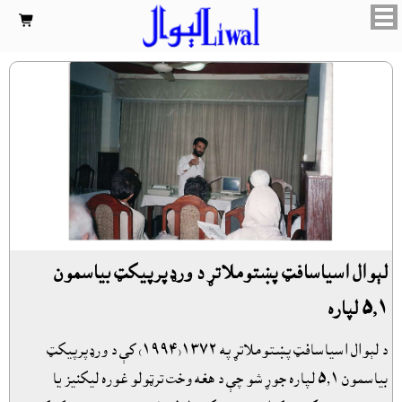

لېوال اسياسافټ پښتوملاتړ د ورډپرپيکټ بياسمون
٥٫١ لپاره
د لېوال اسياسافټ پښتوملاتړ په ١٣٧٢(١٩٩٤) کې د ورډپرپيکټ
بياسمون ٥٫١ لپاره جوړ شو چې د هغه وخت ترټولو غوره ليکنيز يا