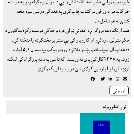
خپرندويه ټولنې مشر اسد الله دانش وايي د لېوال پروګرامونو په مرسته "
څو کاله مو د ورځې يو کتاب چاپ کړى په هغه کې دولس سوه مخه
کتابونه هم شامل ول".
همدارنګه دغه پروګرام د افغاني ټولې هره برخه کې مرسته وکړه په ګډون د
حکومتولۍ، زدکړو او کاروبار کې يې ستر پرمختګونه رامنځته کړل.
ددغه لېوال اسياسافټ پښتوملاتړ د ورډپرپيکټ بياسمون ٥٫١ لپاره
ژوند په ١٣٧٨کال کې پاى ته ورسيد. که تاسې په دغه پروګرام کې ليکنه
لرئ د اړولو لپاره يې کولاى شئ موږ سره اړيکه وکړئ.





ارزونې
نور انځورونه