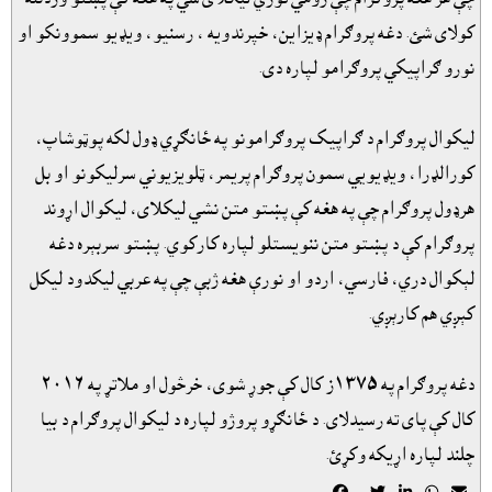
کولاى شئ. دغه پروګرام ډيزاين، خپرندويه ، رسنيو، ويډيو سموونکو او
نورو ګراپيکي پروګرامو لپاره دى.
ليکوال پروګرام د ګراپيک پروګرامونو په ځانګړي ډول لکه پوټوشاپ،
کورالډرا، ويډيويي سمون پروګرام پريمر، ټلويزيوني سرليکونو او بل
هرډول پروګرام چې په هغه کې پښتو متن نشي ليکلاى، ليکوال اړوند
پروګرام کې د پښتو متن ننويستلو لپاره کارکوي. پښتو سربېره دغه
لېکوال دري، فارسي، اردو او نورې هغه ژبې چې په عربي ليکدود ليکل
کېږي هم کارېږي.
دغه پروګرام په ١٣٧٥ز کال کې جوړ شوى، خرڅول او ملاتړ په ٢٠١٦
کال کې پاى ته رسيدلاى. د ځانګړو پروژو لپاره د ليکوال پروګرام د بيا
چلند لپاره اړيکه وکړئ.