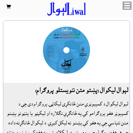

لېوال ليکوال (پښتو متن ننويستلو پروګرام)
لېوال ليکوال د کمپيوټري متن ځانکړى ليکاڼۍ پروګرام دى چې د
کمپيوټر هغو پروګرامو کې په ځانګړې تګلاره او ليکبڼو يا پنټونو پښتو
متن ننباسي چې په هغو کې پښتو نه ليکل کېږي. د ليکوال ځانګړنه داده
چې هر هغه پروګرام چې رومي توري ليکلاى شي په هغه کې پښتو وردننه