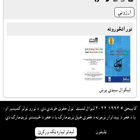





ارزونې
نور انځورونه
ليکوال سيډي پوښ
کاپيحق © ١٩٩٢-٢٠٢٦ لېوال لمېټډ. ټول حقوق خوندې دي. د نورو ټولو کمپنيو او/
يا د هغو د پيداوار نومونه د هغوى خپل ټرېډمارک يا د هغو د څېښتنو ټرېډمارک دي.
ټليفون
ليدلو لپاره ټک ورکړئ