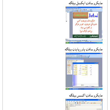
مايکروسافټ ايکسل بېلګه
مايکروسافټ پاورپاينټ بېلګه
مايکروسافټ اکسس بېلګه