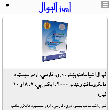

لېوال اشياسافټ پښتو، دري، فارسي، اردو سيسټم د
مايکروسافټ ويڼديو ٢٠٠٠، ايکس پي، ٧، ٨ او ١٠
لپاره
لېوال اشياسافټ پښتو، دري، فارسي، اردو سيسټم د مايکروسافټ