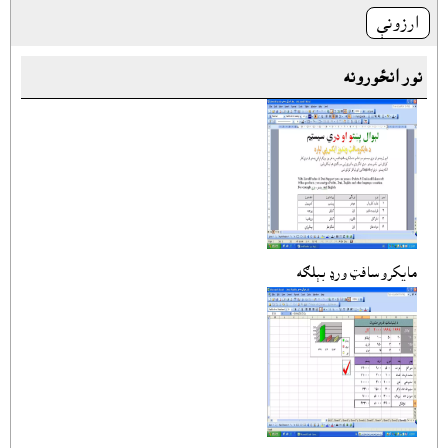
ارزونې
نور انځورونه
مايکروسافټ ورډ بېلګه