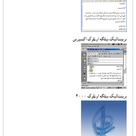
برېښناليک بېلګه اوټلوک اکسپرس
برېښناليک بېلګه اوټلوک ٢٠٠٠