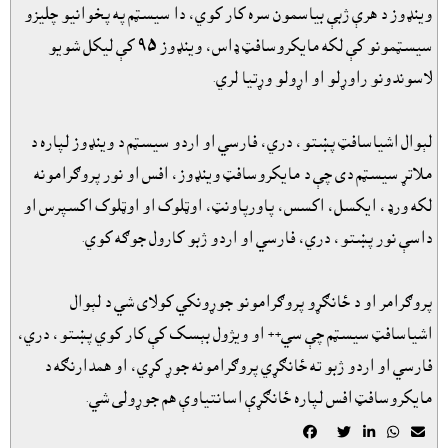
وينډوز د هرې ژبې بياسمون سره کار کوي، دا سيسټم په پخوانيو چليزو
سيسټمونو کې لکه مايکروسافټ ډاس، وينډوز ٩٥ کې ليکل شويو
لاسوندونو راوړلو او اړولو وړتيا لري.
لېوال اشياسافټ پښتو، دري، فارسي او اردو سيسټم د وينډوز لپاره د
ملاتړ سيسټم دى چې د مايکروسافټ وينډوز، افس او نور پروګرامونه
لکه ورډ، ايکسل، اکسس، پاورپاونټ، اوټلوک او اوټلوک اکسپرس او
داسې نور پښتو، دري، فارسي او اردو ژبو کارول جوګه کوي.
پروګرامر او د ځانګړو پروګرامونو جوړونکي کولاى شي د لېوال
اشياسافټ سيسټم چې سي++ او ويژول بېسک کې کار کوي پښتو، دري،
فارسي او اردو ژبو ته ځانګړي پروګرامونه جوړ کړي، او همدارنګه د
مايکروسافټ افس لپاره ځانګړې اسانتياوې هم جوړولى شي.




