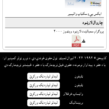
ايکس پي ډسکټاپ والپېپر
چاروال لارښود
پروګرام سمبالښت لارښود وينډوز ٢٠٠٠
کاپيحق © ١٩٩٢-٢٠٢٦ لېوال لمېټډ. ټول حقوق خوندې دي. د نورو ټولو کمپنيو او/
يا د هغو د پيداوار نومونه د هغوى خپل ټرېډمارک يا د هغو د څېښتنو ټرېډمارک دي.
ټليفون
ليدلو لپاره ټک ورکړئ
ټليفون
ليدلو لپاره ټک ورکړئ
واټساپ خرڅلاو
ليدلو لپاره ټک ورکړئ
برېښناليک
ليدلو لپاره ټک ورکړئ