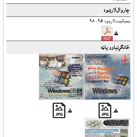
چاروال لارښود
سمبالښت لارښود ٩٥، ٩٨
ځانګړتياوو پاڼه