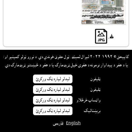
کاپيحق © ١٩٩٢-٢٠٢٦ لېوال لمېټډ. ټول حقوق خوندې دي. د نورو ټولو کمپنيو او/
يا د هغو د پيداوار نومونه د هغوى خپل ټرېډمارک يا د هغو د څېښتنو ټرېډمارک دي.
ټليفون
ليدلو لپاره ټک ورکړئ
ټليفون
ليدلو لپاره ټک ورکړئ
واټساپ خرڅلاو
ليدلو لپاره ټک ورکړئ
برېښناليک
ليدلو لپاره ټک ورکړئ
English
فارسی