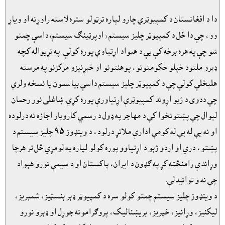
دا د افغانستان د کمپيوټري چارو لپاره ترټولو ستره لاسته راوړنه او وياړ
وو، چې دا ځل د کمپيوټر چليز سيستم ( اوپرټينګ سيستم) داسې چمتو
شو چې په هره برخه کې يې د هېواد اړتياوې پوره کولې. په نړيواله کچه
ډېرو ملتود خپلو حکومتونو، پوهنتونو او څېړنيزو مرکزنو په مرسته
هلېځلې کولې چې د کمپيوټر چليز سيستم داسې بياسمون يا نسخه ولري
چې ددوى د ژبو اړوند کمپيوټرې اړتياورې پوره کړي. ښاغلى نور رحمان
لېوال چې پښتونخوا کې د مهاجر په ډول د رسمي کاروبار اجازه نه درلوده
او نه يې له يې له کومې ادارې ملاتړ درلود، د وينډوز ٩٥ چليز سيستم د
پښتو، دري او اردو ژبو د اړتياوو پوره کولو لپاره په لومړي ځل تر هرچا
وړاندې رامنځته کړ په ګډون د ايران، پاکستان او د سيمې نورو هېواد
چې نه و توانيدلې.
د وينډوز چليز سيستم چمتو کولو سره د کمپيوټر ډېر بنسټيز، شمېريز،
ليکنيز، وړانيز، خپريز، بريښناليک، پروګرامونه جوړل او ډېرو نورو