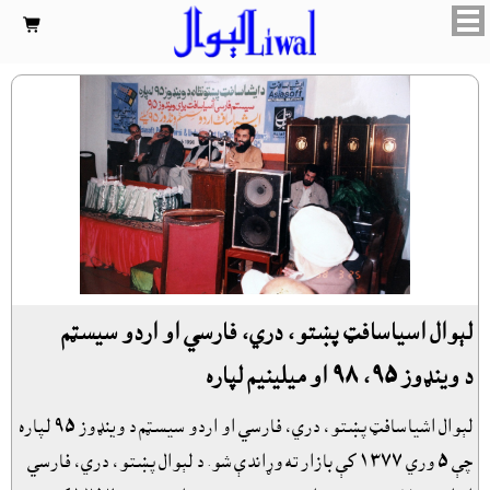

لېوال اسياسافټ پښتو، دري، فارسي او اردو سيسټم
د وينډوز ٩٥، ٩٨ او ميلينيم لپاره
لېوال اشياسافټ پښتو، دري، فارسي او اردو سيسټم د وينډوز ٩٥ لپاره
چې ٥ وري ١٣٧٧ کې بازار ته وړاندې شو. د لېوال پښتو، دري، فارسي