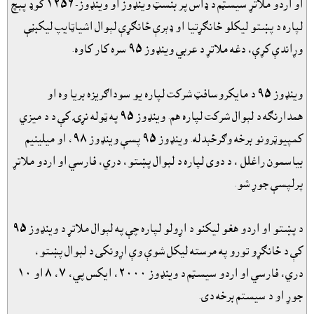
او اردو ملاتړ سيسټم د ډاس پر بنسټ وينډوز او وينډوز-١٢٥٦ کوډ پېچ
لپاره د پښتو ليکلو ځانګړتيا او ډېرې ځانګړې لېوال اشياټايپ ليکبڼې
وړاندې کړې، دغه ملاتړ د عربي وينډوز ٩٥ سره کار کاوه.
وينډوز ٩٥ د مايکروسافټ شرکت لپاره يو سوداګريزه بريا وه او
همدارنګه د لېوال شرکت لپاره هم. وينډوز ٩٥ په ټوله نړۍ کې د د ميزي
کمپيوټرونو برخه وګرځېدله. وينډوز ٩٥ پسې وينډوز ٩٨، او ميلينيم
بياسمون راغلل ، د دوى لپاره د لېوال پښتو، دري، فارسي او اردو ملاتړ
پرلپسې جوړ شو.
د پښتو او اردو هغو ليکنو د اړولو لپاره چې په لېوال ملاتړ د وينډوز ٩٥
کې د ځانګړو تورو په مرسته ليکل شوې وې اړونکى د لېوال پښتو،
دري، فارسي او اردو سيسټم د وينډوز ٢٠٠٠، ايکس پي، ٧، ٨ او ١٠
جوړ او د سيستم برخه دى.