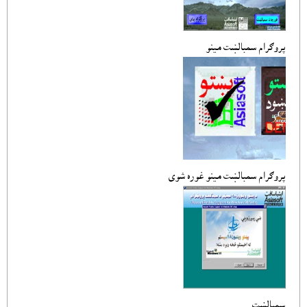
پروګرام سمبالښت مينو
پروګرام سمبالښت مينو غوره شوى
سمبالښت