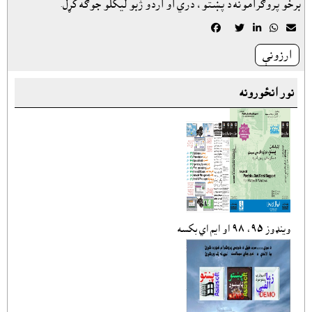
برخو پروګرامونه د پښتو، دري او اردو ژبو ليکلو جوګه کړل.





ارزونې
نور انځورونه
وينډوز ٩٥، ٩٨ او ايم اي بکسه