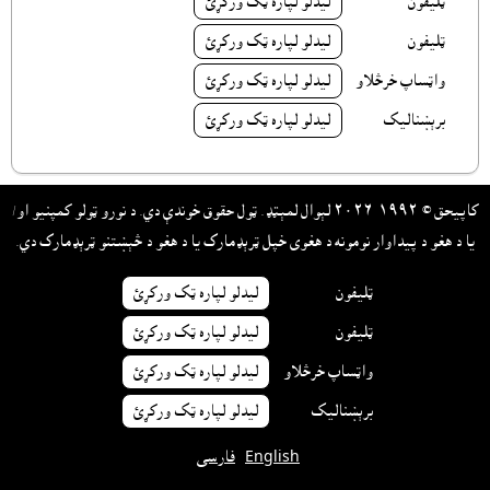
ټليفون
ليدلو لپاره ټک ورکړئ
ټليفون
ليدلو لپاره ټک ورکړئ
واټساپ خرڅلاو
ليدلو لپاره ټک ورکړئ
برېښناليک
ليدلو لپاره ټک ورکړئ
کاپيحق © ١٩٩٢-٢٠٢٦ لېوال لمېټډ. ټول حقوق خوندې دي. د نورو ټولو کمپنيو او/
يا د هغو د پيداوار نومونه د هغوى خپل ټرېډمارک يا د هغو د څېښتنو ټرېډمارک دي.
ټليفون
ليدلو لپاره ټک ورکړئ
ټليفون
ليدلو لپاره ټک ورکړئ
واټساپ خرڅلاو
ليدلو لپاره ټک ورکړئ
برېښناليک
ليدلو لپاره ټک ورکړئ
English
فارسی