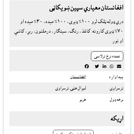
افغانستان معياري سپين ښويکاڼى
دري ډوله ټلک لرو ١٠٠٪ ډبری، ١٠٠٪ ميده، ٣٠٪ ميده او
٧٠٪ ډبرى کارونه: کاغذ، رنګ، سينګار، درملتون، ربړ، کاشي
او نور.
عمده نرخ ترلاسى





پيداوار د
افغانستان
ترسراوى
لېوال هټۍ ترسراوى
برخه ډول
هريو
اړيکه