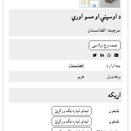
د اوسپني او مسو اوري
سرچينه: افغانستان
عمده نرخ ترلاسى




پيداوار د
افغانستان
برخه ډول
هريو
اړيکه
ټليفون
ليدلو لپاره ټک ورکړئ
ټليفون
ليدلو لپاره ټک ورکړئ