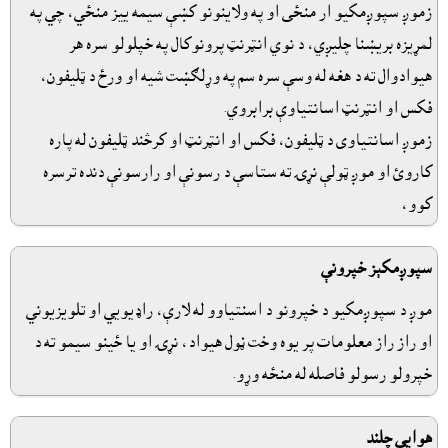
زموږ سپوږمکيو ار منځى او په ولاينونو کښې سيمه ييز منځي، چي په
لمړيزه بريښنا چليږي، د نوي انټرنټ پرونوکال په خپلولو سره هر
هيوادوال ته د هغه له وسې سره سم په وړلګښت شيه او ورځ د ټليفون،
فکس او انټرنټ اسانتياوې برابروي.
زموږ اسانتياوى د ټليفون، فکس او انټرنټ او کرڅند ټليفون له پاره
کاروئ او موږ ټولې نړۍ ته ستاسې د رسونې او رارسونې دنده ترسره
کوو،
سپوږمکېز خپرونې
موږ د سپوږمکيو د خپرونو د اسنتياوو له لارې، راډيويي او تلويزيوني
او راز راز معلومات پر يوه وخت ڼول هيواد، نړۍ او يا ځينو سيمو ته د
خپرولو رسولو فاصله له منځه وړو.
هوايي چلند