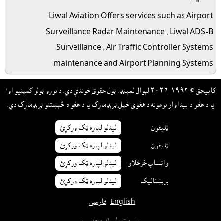
Liwal Aviation Offers services such as
Airport
Surveillance Radar Maintenance ,
Liwal ADS-B
Surveillance ,
Air Traffic Controller Systems
maintenance and Airport Planning Systems.
کاپيحق © ١٩٩٢-٢٠٢٦ لېوال لمېټډ. ټول حقوق خوندې دي. د نورو ټولو کمپنيو او/
يا د هغو د پيداوار نومونه د هغوى خپل ټرېډمارک يا د هغو د څېښتنو ټرېډمارک دي.
ټليفون
ليدلو لپاره ټک ورکړئ
ټليفون
ليدلو لپاره ټک ورکړئ
واټساپ خرڅلاو
ليدلو لپاره ټک ورکړئ
برېښناليک
ليدلو لپاره ټک ورکړئ
English
فارسی
- پرمټ -
لېوال محاسب