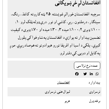
افغانستان لږ خړ ښويکاڼى
سرچيه: افغانستان خورالږ غوښتنه: ٢٥ ټنه کارونه: کاغذ، رنګ،
سينګار، درملتون، ربړ، کاشي او نور. دري ډوله ټلک لرو: ١)
١٠٠٪ ډبری ٢)١٠٠٪ ميده ٣) ٣٠٪ ميده او ٧٠٪ ډبرى د کیفیت
تضمین پيداوار نه یوازې د افغانستان په شاوخوا کې پلورل
کیږي، بلکې د اسیا او افریقا نورو هیوادونو ته هم صادریږي. موږ
په کابل او دوبۍ کې دفتر لرو.
عمده نرخ ترلاسى




پيداوار د
افغانستان
ترسراوى
لېوال هټۍ ترسراوى
برخه ډول
هريو