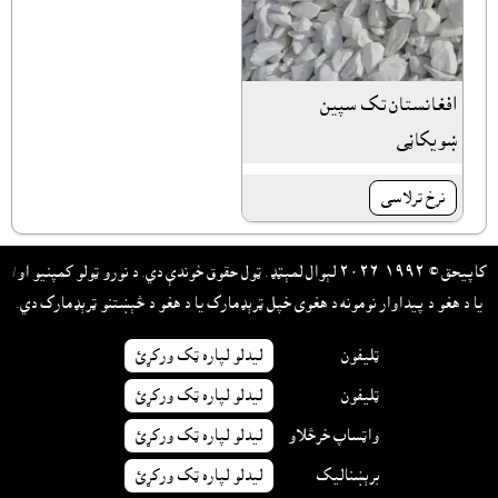
افغانستان تک سپين
ښويکاڼى
نرخ ترلاسى
کاپيحق © ١٩٩٢-٢٠٢٦ لېوال لمېټډ. ټول حقوق خوندې دي. د نورو ټولو کمپنيو او/
يا د هغو د پيداوار نومونه د هغوى خپل ټرېډمارک يا د هغو د څېښتنو ټرېډمارک دي.
ټليفون
ليدلو لپاره ټک ورکړئ
ټليفون
ليدلو لپاره ټک ورکړئ
واټساپ خرڅلاو
ليدلو لپاره ټک ورکړئ
برېښناليک
ليدلو لپاره ټک ورکړئ