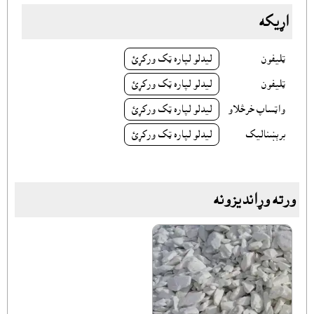
اړيکه
ټليفون
ليدلو لپاره ټک ورکړئ
ټليفون
ليدلو لپاره ټک ورکړئ
واټساپ خرڅلاو
ليدلو لپاره ټک ورکړئ
برېښناليک
ليدلو لپاره ټک ورکړئ
ورته وړانديزونه