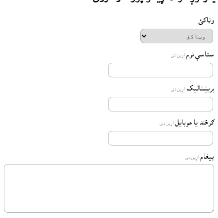
وټاکئ
ستاسې نوم
اړين دى
بريښناليک
اړين دى
ګرځند يا موبايل
اړين دى
پيغام
اړين دى