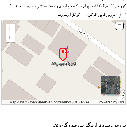
کورلمبر ٣، سړک٤ الف (لېوال سړک) حج اوفاق رياست ته نژدې، ښارنو، ناحيه ١٠،
تړونى کاپي (ګوګل)
ګوګل لارښوونه
کابل

Zoom
in
Zoom
out
Map data © OpenStreetMap contributors, CC-BY-SA
Powered by
Esri
يا زموږ سره د اړيکو پورمه وکاروئ.