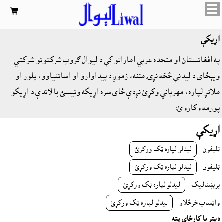

اړيکې
په افغانستان او
متحده عربي اماراتو
کې د لیوال ګروپ شرکتونو شرکتي
ويبځاى د لیدنې څخه نړۍ مننه، زموږ د پيداوارو او اسانتياوو، پلور او
ملاتړ لپاره، مهرباني وکړئ نږدې ځای سره اړیکه ونیسئ یا لاندې د اړیکو
پورمه وکاروئ:
اړيکې
ټليفون
ليدلو لپاره ټک ورکړئ
ټليفون
ليدلو لپاره ټک ورکړئ
برېښناليک
ليدلو لپاره ټک ورکړئ
واټساپ خرڅلاو
ليدلو لپاره ټک ورکړئ
دپتر يا کارځاى پته