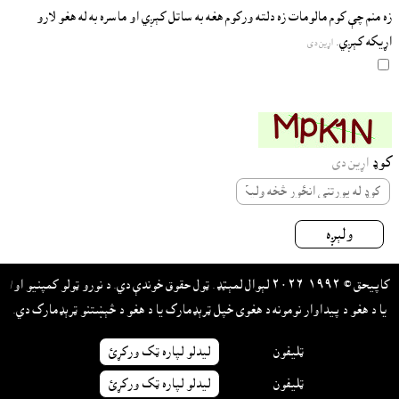
زه منم چې کوم مالومات زه دلته ورکوم هغه به ساتل کېږي او ماسره به له هغو لارو
اړيکه کېږي.
اړين دى
کوډ
اړين دى
ولېږه
کاپيحق © ١٩٩٢-٢٠٢٦ لېوال لمېټډ. ټول حقوق خوندې دي. د نورو ټولو کمپنيو او/
يا د هغو د پيداوار نومونه د هغوى خپل ټرېډمارک يا د هغو د څېښتنو ټرېډمارک دي.
ټليفون
ليدلو لپاره ټک ورکړئ
ټليفون
ليدلو لپاره ټک ورکړئ