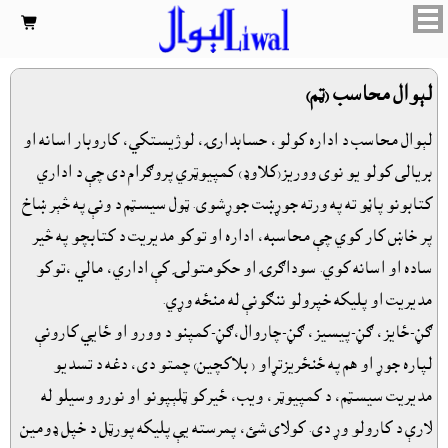

لېوال محاسب (ټم)
لېوال محاسب د اداره کولو، حسابدارۍ، لوژيستکي، کاروبار اسانه او
بريالى کولو يو نوى ووريز(کلاوډ) کمپيوټري پروګرام دى چې د اداري
کتابونو پاڼو ته په ورته جوړښت جوړشوى. ټول سيسټم د ونې په څېر ښاخ
پر خاښ کار کوي چې محاسبه، اداره او توکو مديريت د کتابچو په څير
ساده او اسانه کوي. سوداګرۍ او حکومتولۍ کې اداري، مالي ،توکو
مديريت او پليکه خپرولو ننګونې له منځه وړي.
ګڼ-ځايز، ګڼ-پيسيز، ګڼ-چاروال،ګڼ-کمپنو د وورو او ځايي کارونې
لپاره جوړ او هم په ځنځريزتړاو ( بلاکچين) چمتو دى، دغه د تسديو
مديريت سيسټم، د کمپيوټر، ويب، ځيرکو ټلېپونو او نورو وسيلو له
لارې د کارولو وړ دى. کولاى شئ، پمرسته يې پليکه پورټل د خپل ډومين