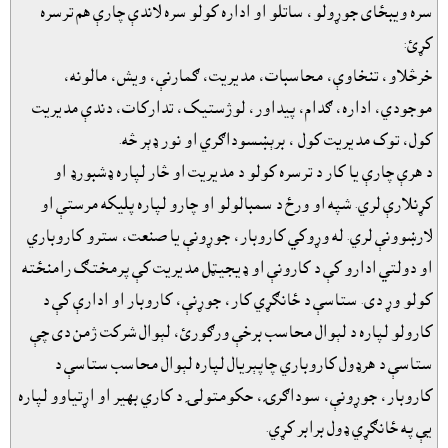
سره ويبځاى جوړولو، ساتلو او اداره کولو سره لاندې چارې هم ترسره
کړئ:
خرڅلاو، تنخاوې، محاسبات، مديريت، ګمارنې، ويش، مالونه،
موجودي، اداره، ګدام، پيداور، لوژستيک، تدارکات، دندې مديريت
کول، توک مديريت کول ، برېښسوداګري او نور ډېر څه.
د هرې چارې يا کار د ترسره کولو د مديريت او څار لپاره ډشبورډ او
کړنلارې لري. شپه او ورځ د سمبالولو او چارو لپاره پليکه مرستې او
لارښوونې لري. له وړوکي کاروبار، جوړونې يا صنعت، سترو کاروباري
او دولتي ادارو کې د کارونې او ډيجيټل مديريت کې پرمختګ رامنځته
کولو وړ دى. ستاسې د ځانګړي کار، جوړنې، کاروبار او ادارې کې د
کارولو لپاره د لېوال محاسب برخې ورګورئ، لېوال شرکت ژمن دى چې
ستاسې د هرډول کاروباري چاپېريال لپاره لېوال محاسب ستاسې د
کاروبار، جوړونې، سوداګرۍ، حکومتولۍ د کاري بهير او اړتياوو لپاره
يې په ځانګړي ډول برابر کړي.