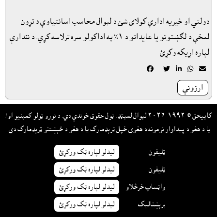
دولتي او خيريه ادارې کولاى شئ د لېوال محاسب اسانتياوې د تړون
لمخې د لګښتونو يا عايداتو د ١٪ په اداکولو سره ترلاسه کړي. د نندارې
لپاره اړيکه وکړئ.





ارزونې
کاپيحق © ١٩٩٢-٢٠٢٦ لېوال لمېټډ. ټول حقوق خوندې دي. د نورو ټولو کمپنيو او/
يا د هغو د پيداوار نومونه د هغوى خپل ټرېډمارک يا د هغو د څېښتنو ټرېډمارک دي.
ټليفون
ليدلو لپاره ټک ورکړئ
ټليفون
ليدلو لپاره ټک ورکړئ
واټساپ خرڅلاو
ليدلو لپاره ټک ورکړئ
برېښناليک
ليدلو لپاره ټک ورکړئ