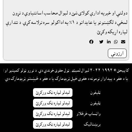
دولتي او خيريه ادارې کولاى شئ د لېوال محاسب اسانتياوې د تړون
لمخې د لګښتونو يا عايداتو د ١٪ په اداکولو سره ترلاسه کړي. د نندارې
لپاره اړيکه وکړئ.





ارزونې
کاپيحق © ١٩٩٢-٢٠٢٦ لېوال لمېټډ. ټول حقوق خوندې دي. د نورو ټولو کمپنيو او/
يا د هغو د پيداوار نومونه د هغوى خپل ټرېډمارک يا د هغو د څېښتنو ټرېډمارک دي.
ټليفون
ليدلو لپاره ټک ورکړئ
ټليفون
ليدلو لپاره ټک ورکړئ
واټساپ خرڅلاو
ليدلو لپاره ټک ورکړئ
برېښناليک
ليدلو لپاره ټک ورکړئ