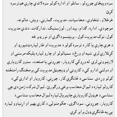
سره ويبځاى جوړولو، ساتلو او اداره کولو سره لاندې چارې هم ترسره
کړئ:
خرڅلاو، تنخاوې، محاسبات، مديريت، ګمارنې، ويش، مالونه،
موجودي، اداره، ګدام، پيداور، لوژستيک، تدارکات، دندې مديريت
کول، توک مديريت کول ، برېښسوداګري او نور ډېر څه.
د هرې چارې يا کار د ترسره کولو د مديريت او څار لپاره ډشبورډ او
کړنلارې لري. شپه او ورځ د سمبالولو او چارو لپاره پليکه مرستې او
لارښوونې لري. له وړوکي کاروبار، جوړونې يا صنعت، سترو کاروباري
او دولتي ادارو کې د کارونې او ډيجيټل مديريت کې پرمختګ رامنځته
کولو وړ دى. ستاسې د ځانګړي کار، جوړنې، کاروبار او ادارې کې د
کارولو لپاره د لېوال محاسب برخې ورګورئ، لېوال شرکت ژمن دى چې
ستاسې د هرډول کاروباري چاپېريال لپاره لېوال محاسب ستاسې د
کاروبار، جوړونې، سوداګرۍ، حکومتولۍ د کاري بهير او اړتياوو لپاره
يې په ځانګړي ډول برابر کړي.