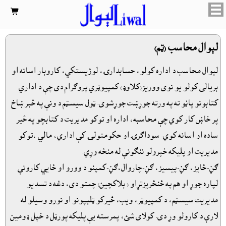

لېوال محاسب (ټم)
لېوال محاسب د اداره کولو، حسابدارۍ، لوژيستکي، کاروبار اسانه او
بريالى کولو يو نوى ووريز(کلاوډ) کمپيوټري پروګرام دى چې د اداري
کتابونو پاڼو ته په ورته جوړښت جوړشوى. ټول سيسټم د ونې په څېر ښاخ
پر خاښ کار کوي چې محاسبه، اداره او توکو مديريت د کتابچو په څير
ساده او اسانه کوي. سوداګرۍ او حکومتولۍ کې اداري، مالي ،توکو
مديريت او پليکه خپرولو ننګونې له منځه وړي.
ګڼ-ځايز، ګڼ-پيسيز، ګڼ-چاروال،ګڼ-کمپنو د وورو او ځايي کارونې
لپاره جوړ او هم په ځنځريزتړاو ( بلاکچين) چمتو دى، دغه د تسديو
مديريت سيسټم، د کمپيوټر، ويب، ځيرکو ټلېپونو او نورو وسيلو له
لارې د کارولو وړ دى. کولاى شئ، پمرسته يې پليکه پورټل د خپل ډومين