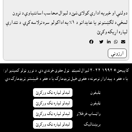
دولتي او خيريه ادارې کولاى شئ د لېوال محاسب اسانتياوې د تړون
لمخې د لګښتونو يا عايداتو د ١٪ په اداکولو سره ترلاسه کړي. د نندارې
لپاره اړيکه وکړئ.





ارزونې
کاپيحق © ١٩٩٢-٢٠٢٦ لېوال لمېټډ. ټول حقوق خوندې دي. د نورو ټولو کمپنيو او/
يا د هغو د پيداوار نومونه د هغوى خپل ټرېډمارک يا د هغو د څېښتنو ټرېډمارک دي.
ټليفون
ليدلو لپاره ټک ورکړئ
ټليفون
ليدلو لپاره ټک ورکړئ
واټساپ خرڅلاو
ليدلو لپاره ټک ورکړئ
برېښناليک
ليدلو لپاره ټک ورکړئ