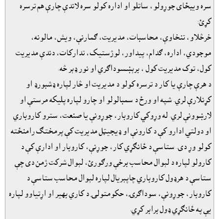
سره ويبځاى جوړولو، ساتلو او اداره کولو سره لاندې چارې هم ترسره
کړئ:
خرڅلاو، تنخاوې، محاسبات، مديريت، ګمارنې، ويش، مالونه،
موجودي، اداره، ګدام، پيداور، لوژستيک، تدارکات، دندې مديريت
کول، توک مديريت کول ، برېښسوداګري او نور ډېر څه.
د هرې چارې يا کار د ترسره کولو د مديريت او څار لپاره ډشبورډ او
کړنلارې لري. شپه او ورځ د سمبالولو او چارو لپاره پليکه مرستې او
لارښوونې لري. له وړوکي کاروبار، جوړونې يا صنعت، سترو کاروباري
او دولتي ادارو کې د کارونې او ډيجيټل مديريت کې پرمختګ رامنځته
کولو وړ دى. ستاسې د ځانګړي کار، جوړنې، کاروبار او ادارې کې د
کارولو لپاره د لېوال محاسب برخې ورګورئ، لېوال شرکت ژمن دى چې
ستاسې د هرډول کاروباري چاپېريال لپاره لېوال محاسب ستاسې د
کاروبار، جوړونې، سوداګرۍ، حکومتولۍ د کاري بهير او اړتياوو لپاره
يې په ځانګړي ډول برابر کړي.