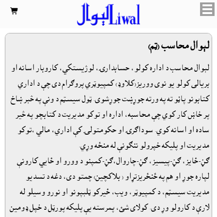

لېوال محاسب (ټم)
لېوال محاسب د اداره کولو، حسابدارۍ، لوژيستکي، کاروبار اسانه او
بريالى کولو يو نوى ووريز(کلاوډ) کمپيوټري پروګرام دى چې د اداري
کتابونو پاڼو ته په ورته جوړښت جوړشوى. ټول سيسټم د ونې په څېر ښاخ
پر خاښ کار کوي چې محاسبه، اداره او توکو مديريت د کتابچو په څير
ساده او اسانه کوي. سوداګرۍ او حکومتولۍ کې اداري، مالي ،توکو
مديريت او پليکه خپرولو ننګونې له منځه وړي.
ګڼ-ځايز، ګڼ-پيسيز، ګڼ-چاروال،ګڼ-کمپنو د وورو او ځايي کارونې
لپاره جوړ او هم په ځنځريزتړاو ( بلاکچين) چمتو دى، دغه د تسديو
مديريت سيسټم، د کمپيوټر، ويب، ځيرکو ټلېپونو او نورو وسيلو له
لارې د کارولو وړ دى. کولاى شئ، پمرسته يې پليکه پورټل د خپل ډومين