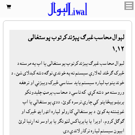


لېوال محاسب غبرګ پېژندکرتوب پوستغالى
١٫١٢
لېوال محاسب غبرګ پېژندکرتوب پوستغالى يا اپ په مرسته د
ځيرک ګرځند له لارې سيستم ته په خوندي توګه دننه کېدلاى شئ، د
خونديتوب لپاره سيستم بايد ستاسې ځيرک وپېژني او ترهغه
وروسته مو دننه کړي. که تاسې د محاسب پرمټ چليدونکو
برېښويبځاينو کې چارې ترسره کوئ، ددې پوستغالي يا اپ
غوښتنه به کوئ. د پوستغالي کارولو لپاره انډرايډ ځيرک او
ګوګل کروم، اوپرا يا پايرپاکس لټونګر يا براوسر ته اړتيا لرئ.
اىپون سيستم لپاره ترکار لاندې دى.