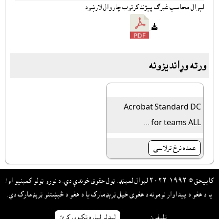
لېوال محاسب غبرګ پېژندکرتوب چاروال لارښود
ورته وړانديزونه
Acrobat Standard DC
for teams ALL ...
عمده نرخ ترلاسى
کاپيحق © ١٩٩٢-٢٠٢٦ لېوال لمېټډ. ټول حقوق خوندې دي. د نورو ټولو کمپنيو او/
يا د هغو د پيداوار نومونه د هغوى خپل ټرېډمارک يا د هغو د څېښتنو ټرېډمارک دي.
ټليفون
ليدلو لپاره ټک ورکړئ