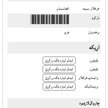
خرڅلاو سيمه
افغانستان
بارکوډ
برخه ډول
هريو
اړيکه
ټليفون
ليدلو لپاره ټک ورکړئ
ټليفون
ليدلو لپاره ټک ورکړئ
واټساپ خرڅلاو
ليدلو لپاره ټک ورکړئ
برېښناليک
ليدلو لپاره ټک ورکړئ
چاروال لارښود