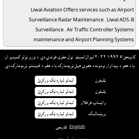
Liwal Aviation Offers services such as
Airport
Surveillance Radar Maintenance ,
Liwal ADS-B
Surveillance ,
Air Traffic Controller Systems
maintenance and Airport Planning Systems.
کاپيحق © ١٩٩٢-٢٠٢٦ لېوال لمېټډ. ټول حقوق خوندې دي. د نورو ټولو کمپنيو او/
يا د هغو د پيداوار نومونه د هغوى خپل ټرېډمارک يا د هغو د څېښتنو ټرېډمارک دي.
ټليفون
ليدلو لپاره ټک ورکړئ
ټليفون
ليدلو لپاره ټک ورکړئ
واټساپ خرڅلاو
ليدلو لپاره ټک ورکړئ
برېښناليک
ليدلو لپاره ټک ورکړئ
English
فارسی
- پرمټ -
لېوال محاسب