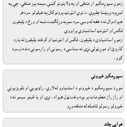
زموږ سپوږمکيو ار منځى او په ولاينونو کښې سيمه ييز منځي، چي په
لمړيزه بريښنا چليږي، د نوي انټرنټ پرونوکال په خپلولو سره هر
هيوادوال ته د هغه له وسې سره سم په وړلګښت شيه او ورځ د ټليفون،
فکس او انټرنټ اسانتياوې برابروي.
زموږ اسانتياوى د ټليفون، فکس او انټرنټ او کرڅند ټليفون له پاره
کاروئ او موږ ټولې نړۍ ته ستاسې د رسونې او رارسونې دنده ترسره
کوو،
سپوږمکېز خپرونې
موږ د سپوږمکيو د خپرونو د اسنتياوو له لارې، راډيويي او تلويزيوني
او راز راز معلومات پر يوه وخت ڼول هيواد، نړۍ او يا ځينو سيمو ته د
خپرولو رسولو فاصله له منځه وړو.
هوايي چلند