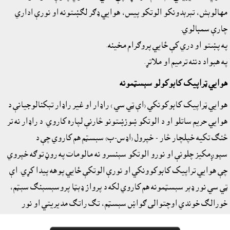
مهالوېش، تېرېدونکو الوتکو پيس، هوايي ډګر لګښتونه او نورې اداري
چارې سمبالوي.
په پښتو او دري کې ځايي پروګرام مخينه.
په هېواد دننه ترميم او ملاتړ.
هوايي ټراپيک کابوکولو سېسټمونه
هوايي ټراپيک کابوکونکي (اې ټي سي ) راډار او غير راډار تېکنالوجيانې د
هوايي حريم ساتلو او د الوتکو ښوزښتونو څارنې لپاره کاروي. د راډار نه تر
څنګ تکيه خپلچار څار - خپرول (اډس-ب) سېسټم هم کاروي چې د
سپوږمکيز چلونې او نورو الوتکو سېنسرو نه مالومات په روڼ توګه خپروي
چې هوايي تراپيک کابوکوونکي او نورې الوتکې ځايي پوهه پيدا کړي. اې
ټي سي نور ډېر سېسټمونه هم کاروي لکه د پرواز ډېټا پروسېسېنګ سېټم،
خورالګ خوندي اوچتوالى ګواښ سېسټم، تګ راتګ مديريتي او نور