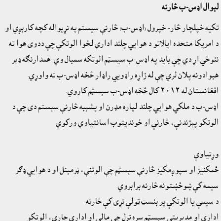
لېوال اډس-ب څارنه
تکيه خپلچار څار- خپرول (اډس-ب) څارنې سيستم په نړيواله کچه کارېږي او
د امريکا متحده ايالاتو د هوايي چلند ادارې لخوا الوتکې چې ددوى هوا ته
ننوځي اړ دي چې بايد په اډس-ب سيسټم الوتکه سمبال وي. همدارنګه ډېر
هېوادونه پلان لري چې له زاړه راډويي راډار څخه اډس-ب ته واوړي.
افغانستان له ٢٠١٢ کال څخه اډس-ب سېسټم کاروي.
اډس-ب د ملکي هوايي چلند لپاره مډرن او پشېبه څارنې سېستم دى چې د
الوتکو پېژندنې، څارنې او خونديتوب اسانتياوې ورکوي
وړتياوې
ځمکنيز او سپوږمکيز څارنې سېسټم چې الوتنې، ټرمېنل او د هوايي ډګر
سيمه کې ښوځښتونه څارنه برابروي.
د سيمې يا الوتکې پر بنسټ ټولې نړى کې څارنه.
اداري او مديريتي سېسټم سره تړل چې مالي او اداري چارې، الوتکو