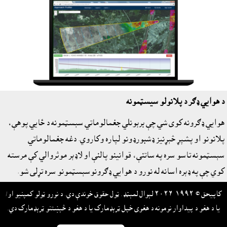
د هوايي ډګر د پلانولو سيسټمونه
هوايي ډګرونه کوى شي چې برېونلي جغمالوماتي سېسټمونه د ځايي پوهې،
پلانونو او پشپړ څېړنيز ډشبورډونو لپاره وکاروي. دغه جغمالوماتي
سېسټمونه تاسو سره په ساتنې، قوانينو پالنې او لاډېر موثروالي کې مرسته
کوي چې په ډېره اسانه له نورو د هوايي ډګرونوسېسټمونو سره تړلى شو.
کاپيحق © ١٩٩٢-٢٠٢٦ لېوال لمېټډ. ټول حقوق خوندې دي. د نورو ټولو کمپنيو او/
يا د هغو د پيداوار نومونه د هغوى خپل ټرېډمارک يا د هغو د څېښتنو ټرېډمارک دي.