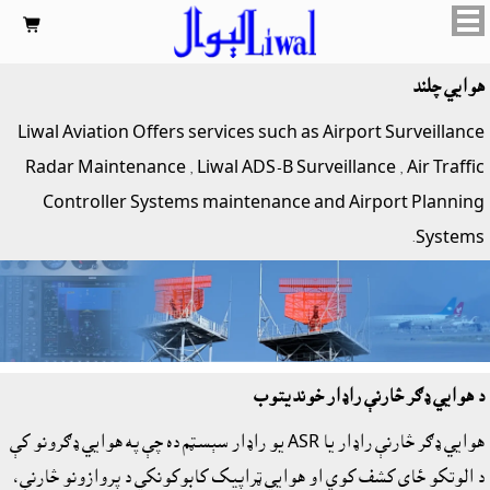

هوايي چلند
Liwal Aviation Offers services such as
Airport Surveillance
Radar Maintenance ,
Liwal ADS-B Surveillance ,
Air Traffic
Controller Systems maintenance and Airport Planning
Systems.
د هوايي ډګر څارنې راډار خونديتوب
هوايي ډګر څارنې راډار يا ASR يو راډار سېسټم ده چې په هوايي ډګرونو کې
د الوتکو ځاى کشف کوي او هوايي ټراپيک کابوکونکي د پروازونو څارنې،