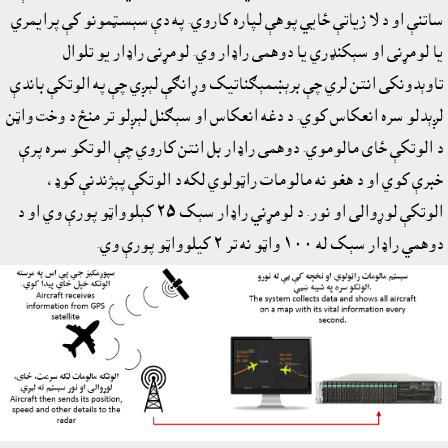
ساتنې او د لا زياتې ځايي پوهې لپاره کاروي. په دې سېسټمونو کې پرايمري
يا لومړنى او سېکنډري يا دوهمى راډار وي. لومړنى راډار يو تلوال
تاوېدونکى انتن لري چې برېښمېګناتيک وړانګې لېږي چې په الوتکې باندې
لږېدلو سره انعکاس کوي. د دغه انعکاس او سېګنل لېږلو تر منځ د وخت واټن
د الوتکې ځاى مالوموي. دوهمى راډار بل انتن کاروي چې الوتکو سره پرې
خبرې کوي او د هغو نه مالومات راټولوي لکه د الوتکې پېژندنې کوډ،
الوتکې لوړوالى او نور. د لومړني راډار سېک ٢٥ کېلوواټو پورې وي او د
دوهمي راډار سېک له ١٠٠ واټو نه تر ٢ کيلوواټو پورې وي.