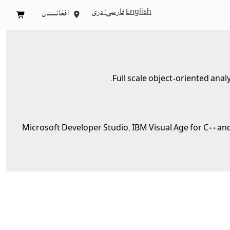
English
فارسی/ درى
افغانستان


Full scale object-oriented an
Microsoft Developer Studio, IBM Visual Age for C++ and 