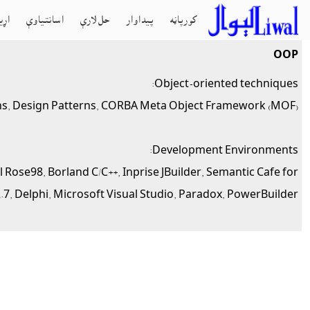
کورپاڼه
پيداوار
حل لارې
اسانتياوې
اړي
OOP
Object-oriented techniques:
erns, Design Patterns, CORBA Meta Object Framework (MOF).
Development Environments:
l Rose98, Borland C/C++, Inprise JBuilder, Semantic Cafe for
.7, Delphi, Microsoft Visual Studio, Paradox, PowerBuilder.