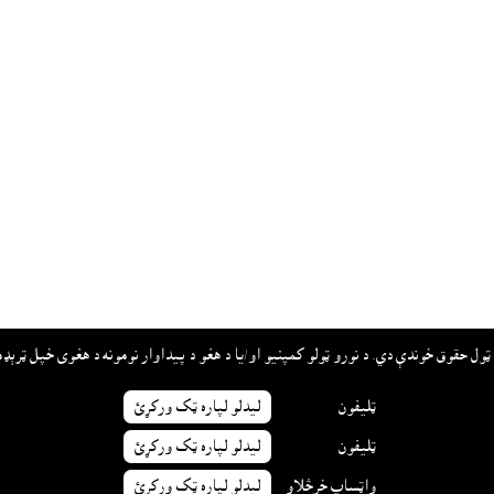
ټليفون
ليدلو لپاره ټک ورکړئ
ټليفون
ليدلو لپاره ټک ورکړئ
واټساپ خرڅلاو
ليدلو لپاره ټک ورکړئ