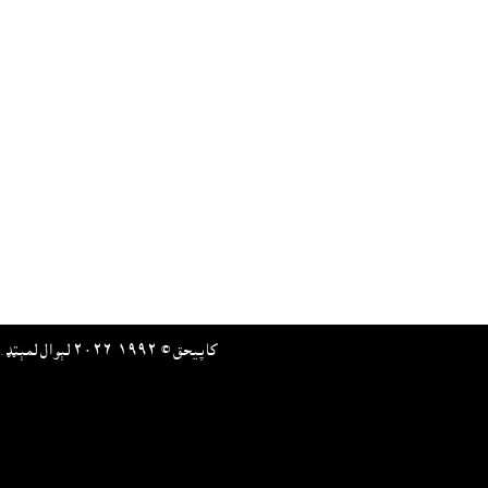
کاپيحق © ١٩٩٢-٢٠٢٦ لېوال لمېټډ. ټول حقوق خوندې دي. د نورو ټولو کمپنيو او/يا د هغو د پيداوار نومونه د هغوى خپل ټرېډمارک يا د هغو د څېښتنو ټرېډمارک دي.