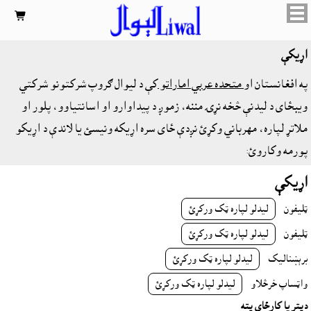

اړيکې
په افغانستان او
متحده عربي اماراتو
کې د لیوال ګروپ شرکتونو شرکتي
ويبځاى د لیدنې څخه نړۍ مننه، زموږ د پيداوارو او اسانتياوو، پلور او
ملاتړ لپاره، مهرباني وکړئ نږدې ځای سره اړیکه ونیسئ یا لاندې د اړیکو
پورمه وکاروئ:
اړيکې
ټليفون
ليدلو لپاره ټک ورکړئ
ټليفون
ليدلو لپاره ټک ورکړئ
برېښناليک
ليدلو لپاره ټک ورکړئ
واټساپ خرڅلاو
ليدلو لپاره ټک ورکړئ
دپتر يا کارځاى پته