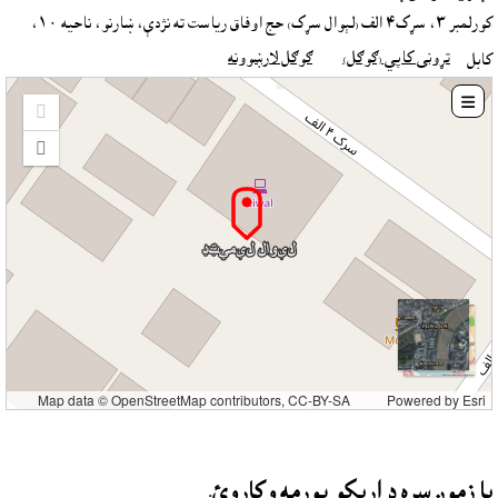
کورلمبر ٣، سړک٤ الف (لېوال سړک) حج اوفاق رياست ته نژدې، ښارنو، ناحيه ١٠،
تړونى کاپي (ګوګل)
ګوګل لارښوونه
کابل

Zoom
in
Zoom
out
Map data © OpenStreetMap contributors, CC-BY-SA
Powered by
Esri
يا زموږ سره د اړيکو پورمه وکاروئ.