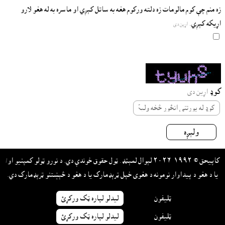
زه منم چې کوم مالومات زه دلته ورکوم هغه به ساتل کېږي او ماسره به له هغو لارو
اړيکه کېږي.
اړين دى
کوډ
اړين دى
ولېږه
کاپيحق © ١٩٩٢-٢٠٢٦ لېوال لمېټډ. ټول حقوق خوندې دي. د نورو ټولو کمپنيو او/
يا د هغو د پيداوار نومونه د هغوى خپل ټرېډمارک يا د هغو د څېښتنو ټرېډمارک دي.
ټليفون
ليدلو لپاره ټک ورکړئ
ټليفون
ليدلو لپاره ټک ورکړئ