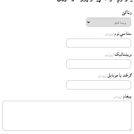
وټاکئ
ستاسې نوم
اړين دى
بريښناليک
اړين دى
ګرځند يا موبايل
اړين دى
پيغام
اړين دى