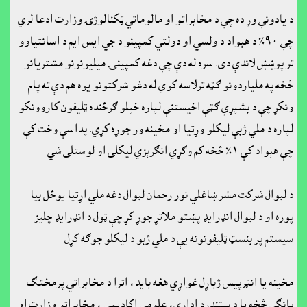
د يادونې وړ ده چې د مخابراتو او مالوماتي ټکنالوژۍ وزارت ادعا لري
چې ٩٠٪ د هېواد د ولسي او دولتي کمپينو د جي ايس ايم د اسانتياوو
تر پوښښ لاندې دى. سره له دې چې دغه کمپينۍ ميليونونو مشتريانو
څخه په ملياردونو ګټه ترلاسه کوي له دغو شرکتونو يوه هم دې ته پام
ونکړ چې د بشپړې ګټې اخيستنې لپاره خپلو ګرځنده ټليفون کاروونکو
لپاره د ملي ژبې ليکلو وړتيا او مخينه ور جوړه کړي. پداسې وخت کې
چې هېواد کې ١٪ څخه کم وګړي انګرېزي ليکلى او لوستلى شي.
د لېوال شرکت مشر ښاغلي نور رحمان لېوال دغه ملي اړتيا يوځل بيا
پوره او د لېوال انډرايډ پښتو ملاتړ جوړ کړ چې ټول د انډرايډ چليز
سيستم پر بنسټ ټليفونونه يې د ملي ژبو د ليکلو جوګه کړل.
مخينه يا انټرپيس ژباړل غواړي هغه بايد، اترا د مخابراتي پرمختګ
پانګې څخه يا د سټنډرډ ادارې، علومې اکاډيمۍ، مخابراتو وزارت او