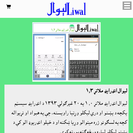

لېوال انډرايډ ملاتړ ١٫٣
لېوال انډرايډ ملاتړ ٫٠ ١ په ٢٠ غبرګولي ١٣٩٣ د انډرايډ سيسټم
پکچه د پښتو او دري ليکلو وړتيا راويسته، چې په هېواد او نړيواله
کچه په لسګونو زره مينوالو وړيا ښکته او د خپلو انډريوډ الو کې د
پښتو ليکلو لپاره ورڅه ګټه پورته کوي.