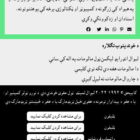
په هېواد کې زرګونه د کمپيوټر او ټکنالوژۍ برخه کې پوهنتونونه،
استادان او زدکوونکي وکړي.






د خونديتوب تګلاره
لېوال انډرايډ ليکمن ټول مالومات په اله کې ساتي.
دا مالومات هغه دي لکه نوې کليمې.
د چاروال مالومات نه لېږل کيږي.
کاپيحق © ١٩٩٢-٢٠٢٦ لېوال لمېټډ. ټول حقوق خوندې دي. د نورو ټولو کمپنيو او/
يا د هغو د پيداوار نومونه د هغوى خپل ټرېډمارک يا د هغو د څېښتنو ټرېډمارک دي.
ټليفون
براى مشاهده کردن کليک نماييد
ټليفون
براى مشاهده کردن کليک نماييد
واټساپ فروشات
براى مشاهده کردن کليک نماييد