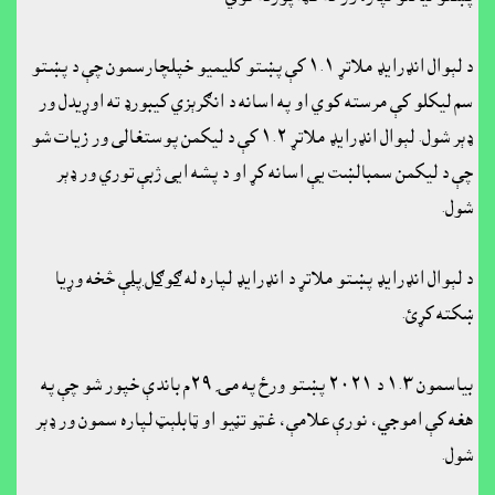
د لېوال انډرايډ ملاتړ ۱.۱ کې پښتو کليميو خپلچارسمون چې د پښتو
سم ليکلو کې مرسته کوي او په اسانه د انګرېزي کيبورډ ته اوړيدل ور
ډېر شول. لېوال انډرايډ ملاتړ ۱.۲ کې د ليکمن پوستغالى ور زيات شو
چې د ليکمن سمبالښت يې اسانه کړ او د پشه ايى ژبې توري ور ډېر
شول.
د لېوال انډرايډ پښتو ملاتړ د انډرايډ لپاره له
ګوګل پلې
څخه وړيا
ښکته کړئ.
بياسمون ۱.۳ د ٢٠٢١ پښتو ورځ په مۍ ٢٩م باندې خپور شو چې په
هغه کې اموجي، نورې علامې، غټو تڼيو او ټابلېټ لپاره سمون ور ډېر
شول.