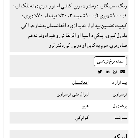
رنګ، سينګار، درملتون، ربړ، کاشي او نور. دري ډوله ټلک لرو:
١) ١٠٠٪ ډبری ٢)١٠٠٪ ميده ٣) ٣٠٪ ميده او ٧٠٪ ډبرى د
کیفیت تضمین پيداوار نه یوازې د افغانستان په شاوخوا کې
پلورل کیږي، بلکې د اسیا او افریقا نورو هیوادونو ته هم
صادریږي. موږ په کابل او دوبۍ کې دفتر لرو.
عمده نرخ ترلاسى




پيداوار د
افغانستان
ترسراوى
لېوال هټۍ ترسراوى
برخه ډول
هريو
شتونتيا
کډام کې
اړيکه