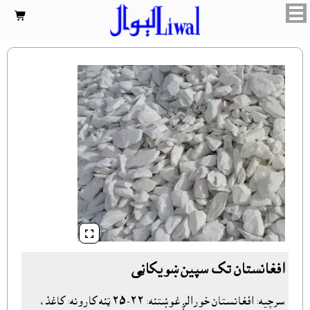


افغانستان تک سپين ښويکاڼى
سرچيه: افغانستان خورالږ غوښتنه: ٢٢-٢٥ ټنه کارونه: کاغذ،