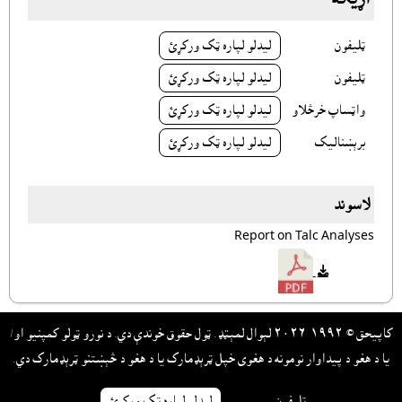
ټليفون
ليدلو لپاره ټک ورکړئ
ټليفون
ليدلو لپاره ټک ورکړئ
واټساپ خرڅلاو
ليدلو لپاره ټک ورکړئ
برېښناليک
ليدلو لپاره ټک ورکړئ
لاسوند
Report on Talc Analyses
کاپيحق © ١٩٩٢-٢٠٢٦ لېوال لمېټډ. ټول حقوق خوندې دي. د نورو ټولو کمپنيو او/
يا د هغو د پيداوار نومونه د هغوى خپل ټرېډمارک يا د هغو د څېښتنو ټرېډمارک دي.
ټليفون
ليدلو لپاره ټک ورکړئ