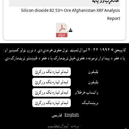
ځانګړتياوو پاڼه
Silicon dioxide 82.53% Ore Afghanistan XRF Analysis
Report
کاپيحق © ١٩٩٢-٢٠٢٦ لېوال لمېټډ. ټول حقوق خوندې دي. د نورو ټولو کمپنيو او/
يا د هغو د پيداوار نومونه د هغوى خپل ټرېډمارک يا د هغو د څېښتنو ټرېډمارک دي.
ټليفون
ليدلو لپاره ټک ورکړئ
ټليفون
ليدلو لپاره ټک ورکړئ
واټساپ خرڅلاو
ليدلو لپاره ټک ورکړئ
برېښناليک
ليدلو لپاره ټک ورکړئ
English
فارسی
- پرمټ -
لېوال محاسب