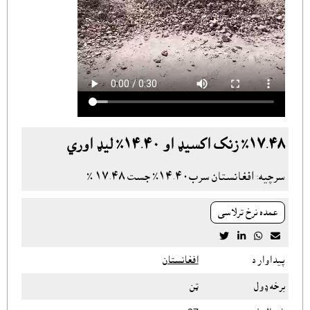
١٧.٤٨٪ زنک اکسيډ او ١٤.٤٠٪ ليډ اوري
سرچيه: افغانستان سرب١٤.٤٠٪ جست ١٧.٤٨ ٪
عمده نرخ ترلاسى




پيداوار د
افغانستان
برخه ډول
ټن