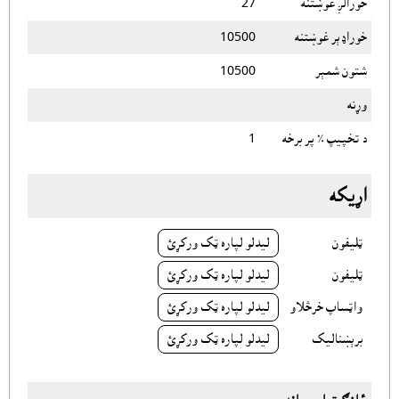
خورالږ غوښتنه
27
خوراډېر غوښتنه
10500
شتون شمېر
10500
وړنه
د تخپيپ ٪ پر برخه
1
اړيکه
ټليفون
ليدلو لپاره ټک ورکړئ
ټليفون
ليدلو لپاره ټک ورکړئ
واټساپ خرڅلاو
ليدلو لپاره ټک ورکړئ
برېښناليک
ليدلو لپاره ټک ورکړئ