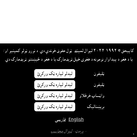
کاپيحق © ١٩٩٢-٢٠٢٦ لېوال لمېټډ. ټول حقوق خوندې دي. د نورو ټولو کمپنيو او/
يا د هغو د پيداوار نومونه د هغوى خپل ټرېډمارک يا د هغو د څېښتنو ټرېډمارک دي.
ټليفون
ليدلو لپاره ټک ورکړئ
ټليفون
ليدلو لپاره ټک ورکړئ
واټساپ خرڅلاو
ليدلو لپاره ټک ورکړئ
برېښناليک
ليدلو لپاره ټک ورکړئ
English
فارسی
- پرمټ -
لېوال محاسب