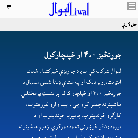

حل لارې
جوړنځيز ۴،۰ او خپلچارکول
لیوال شرکت کې موږ د جوړيزې ځيرکتيا،‌ شيانو
انټرنټ،‌روبوټیک او په سترې ډيتا شننې سمبال د
جوړنځيز ۴،۰ او خپلچار کولو پر بنسټ پرمختللي
ماشینونه چمتو کوو چې د پيداوارو غورهتوب،
کارګرو خوندیتوب،‌چاپيريا خونديتوب او د
پیرودونکو خوښونې ته وده ورکوي. زموږ ماشینونه
د نويزې انرژي کارولو لپاره سمبال شوي چې د