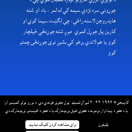
جوړونې سره نژدې سيمه کې له لمر ، باد او شنه
هایدروجن لاسته راځي، چې لګښت سپما کوي او
کاربن پل جوړل کموي. موږ شته جوړنځي خپلچار
کوو يا هم لاندې برخو کې بشپړ نوى جوړنځى چمتو
کوو.‌
کاپيحق © ١٩٩٢-٢٠٢٦ لېوال لمېټډ. ټول حقوق خوندې دي. د نورو ټولو کمپنيو او/
يا د هغو د پيداوار نومونه د هغوى خپل ټرېډمارک يا د هغو د څېښتنو ټرېډمارک دي.
ټليفون
براى مشاهده کردن کليک نماييد