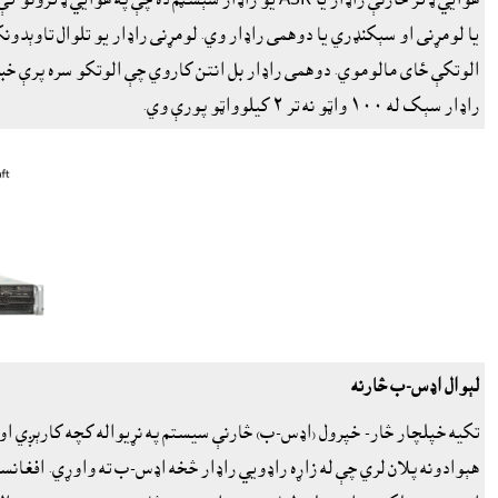
يا لومړنى او سېکنډري يا دوهمى راډار وي. لومړنى راډار يو تلوال تاوېدو
راډار سېک له ١٠٠ واټو نه تر ٢ کيلوواټو پورې وي.
لېوال اډس-ب څارنه
تکيه خپلچار څار- خپرول (اډس-ب) څارنې سيستم په نړيواله کچه کارېږي او 
هېوادونه پلان لري چې له زاړه راډويي راډار څخه اډس-ب ته واوړي. افغانستان له ٢٠١٢ کال څخه اډس-ب سېسټ