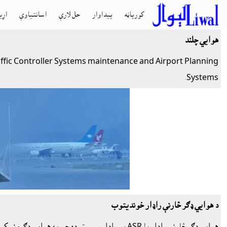
کورپاڼه
پيداوار
حل لارې
اسانتياوې
اړي
هوايي چلند
affic Controller Systems maintenance and Airport Planning
Systems.
د هوايي ډګر څارنې راډار خونديتوب
هوايي ډګر څارنې راډار يا ASR يو راډار سېسټم ده