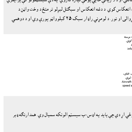
 انعکاس کوي. د دغه انعکاس او سېګنل لېږلو تر منځ د وخت واټن د
الوتکې ځاى مالوموي. دوهمى راډار بل انتن کاروي چې الوتکو سره پرې خبرې کوي او د هغو نه مالومات راټولوي لکه د الوتکې پېژندنې کوډ، الوتکې لوړوالى او نور. د لومړني راډار سېک ٢٥ کېلوواټو پورې وي او د دوهمي
نوځي اړ دي چې بايد په اډس-ب سيسټم الوتکه سمبال وي. همدارنګه ډېر