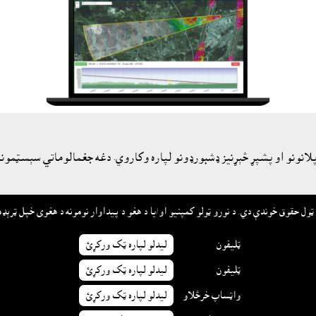
نونو او پشپړ څېړنيز ډشبورډونو لپاره وکاروي. دغه جغمالوماتي سېسټمونه ت
ټليفون
ليدلو لپاره ټک ورکړئ
ټليفون
ليدلو لپاره ټک ورکړئ
واټساپ خرڅلاو
ليدلو لپاره ټک ورکړئ