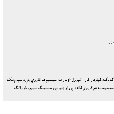
وي.
ر څنګ تکيه خپلچار څار - خپرول (اډس-ب) سېسټم هم کاروي چې د سپوږمکيز
ر سېسټمونه هم کاروي لکه د پرواز ډېټا پروسېسېنګ سېټم، خورالګ