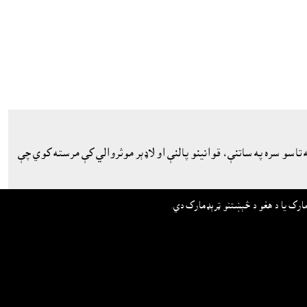
اسو سره په ساتنې، قوانينو پالنې او لاډېر موثروالي کې مرسته کوي چې