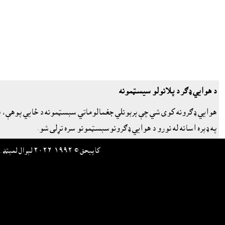
د هوايي ډګر د پلانولو سيسټمونه
هوايي ډګرونه کوى شي چې برېونلي جغمالوماتي سېسټمونه د ځايي پوهې، پلا
په ډېره اسانه له نورو د هوايي ډګرونوسېسټمونو سره تړلى شو.
کاپيحق © ١٩٩٢-٢٠٢٦ لېوال لمېټډ. ټول حقوق خوندې دي. د نورو ټولو کمپنيو او/يا د هغو د پيداوار نومونه د هغوى خپل ټرېډمارک يا د هغو د څېښتنو ټرېډمارک دي.