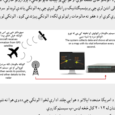
نکى انتن لري چې برېښمېګناتيک وړانګې لېږي چې په الوتکې باندې لږېدلو سره
د امريکا متحده ايالاتو د هوايي چلند ادارې لخوا الوتکې چې ددوى هوا ته ن
م کاروي.