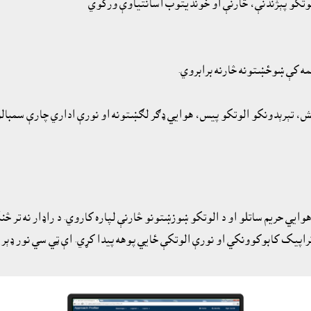
لوتکو پېژندنې، څارنې او خونديتوب اسانتياوې ورکوي
مه کې ښوځښتونه څارنه برابروي.
ېش، تېرېدونکو الوتکو پيس، هوايي ډګر لګښتونه او نورې اداري چارې سمبال
 هوايي حريم ساتلو او د الوتکو ښوزښتونو څارنې لپاره کاروي. د راډار نه ت
تراپيک کابوکوونکي او نورې الوتکې ځايي پوهه پيدا کړي. اې ټي سي نور ډې