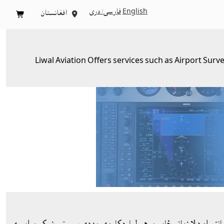
English
فارسی/ درى
افغانستان


Liwal Aviation Offers services such as
Airport Surv
 څارنې، ساتنې او د لا زياتې ځايي پوهې لپاره کاروي. په دې سېسټمونو کې پرايمري