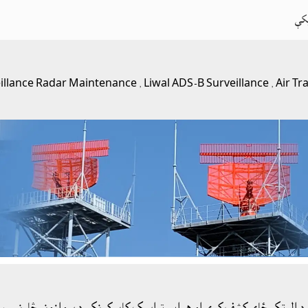
کې
eillance Radar Maintenance ,
Liwal ADS-B Surveillance ,
Air Tr
 چې په هوايي ډګرونو کې د الوتکو ځاى کشف کوي او هوايي ټراپيک کابوکونکي د پروازونو