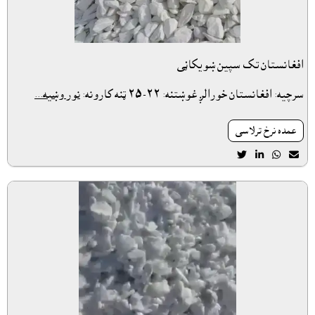
افغانستان تک سپين ښويکاڼى
سرچيه: افغانستان خورالږ غوښتنه: ٢٢-٢٥ ټنه کارونه:
نور وښيه...
عمده نرخ ترلاسى



