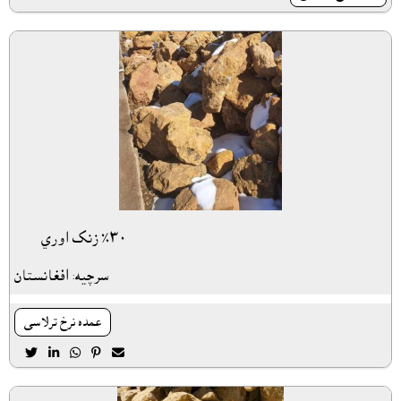
٣٠٪ زنک اوري
سرچيه: افغانستان
عمده نرخ ترلاسى




