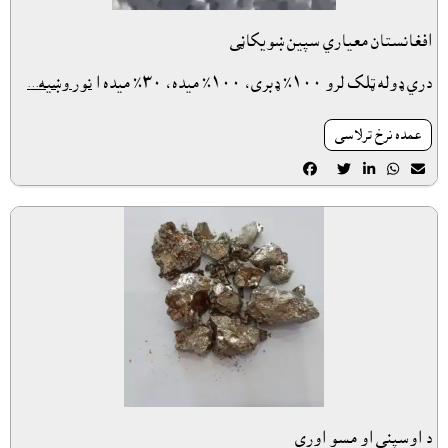
افغانستان معياري سپين ښويکاڼى
دري ډوله ټلک لرو ١٠٠٪ ډبری، ١٠٠٪ ميده، ٣٠٪ ميده ا
نور وښيه...
عمده نرخ ترلاسى





د اوسپني او مسو اوري