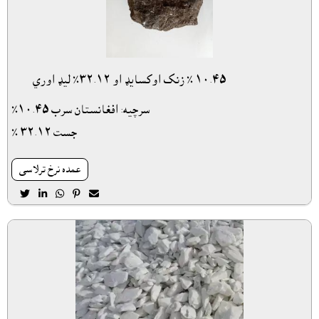
١٠.٤٥ ٪ زنک اوکسايډ او ٣٢.١٢٪ ليډ اوري
سرچيه: افغانستان سرب ١٠.٤٥٪
جست ٣٢.١٢ ٪
عمده نرخ ترلاسى




