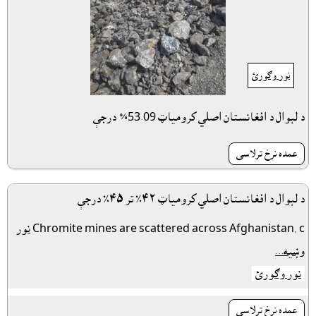
نور وګورئ
د لېوال د افغانستان اصلي کرومياټ 53.09% درجې
عمده نرخ ترلاسى
د لېوال د افغانستان اصلي کرومياټ ٤٢٪ تر ٤٥٪ درجې
Chromite mines are scattered across Afghanistan, c
نور
وښيه...
نور وګورئ
عمده نرخ ترلاسى