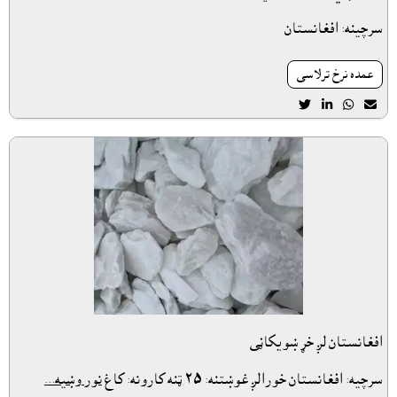
سرچينه: افغانستان
عمده نرخ ترلاسى




افغانستان لږ خړ ښويکاڼى
سرچيه: افغانستان خورالږ غوښتنه: ٢٥ ټنه کارونه: کاغ
نور وښيه...