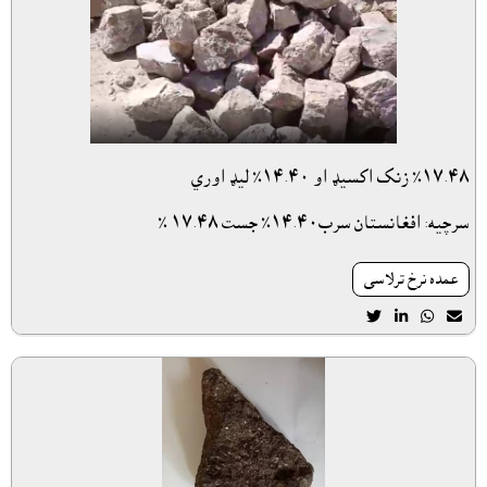
١٧.٤٨٪ زنک اکسيډ او ١٤.٤٠٪ ليډ اوري
سرچيه: افغانستان سرب١٤.٤٠٪ جست ١٧.٤٨ ٪
عمده نرخ ترلاسى



