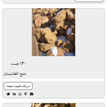
٣٠٪ جست
منبع: افغانستان
دريافت قيمت عمده




