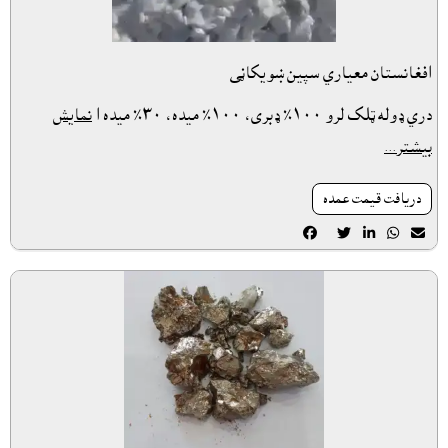
افغانستان معياري سپين ښويکاڼى
دري ډوله ټلک لرو ١٠٠٪ ډبری، ١٠٠٪ ميده، ٣٠٪ ميده ا
نمایش
بیشتر...
دريافت قيمت عمده




