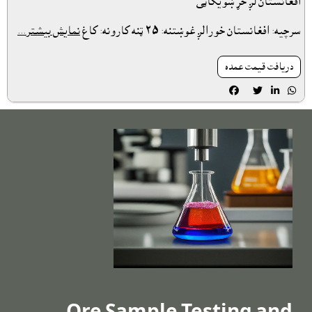
افغانستان لږ خړ ښويکاڼى
سرچيه: افغانستان خورالږ غوښتنه: ٢٥ ټنه کارونه: کاغ
نمایش بیشتر...
دريافت قيمت عمده



