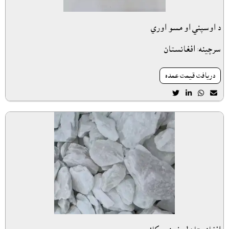
د اوسپني او مسو اوري
سرچينه: افغانستان
دريافت قيمت عمده



