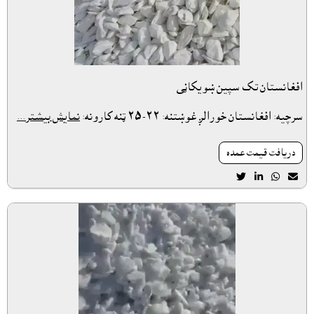
افغانستان تک سپين ښويکاڼى
سرچيه: افغانستان خورالږ غوښتنه: ٢٢-٢٥ ټنه کارونه:
نمایش بیشتر...
دريافت قيمت عمده



