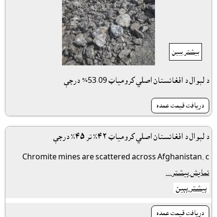
بیشتر ببین
د لېوال د افغانستان اصلي کرومياټ 53.09% درجې
دريافت قيمت عمده
د لېوال د افغانستان اصلي کرومياټ ٤٢٪ تر ٤٥٪ درجې
Chromite mines are scattered across Afghanistan, c
نمایش بیشتر...
بیشتر ببین
دريافت قيمت عمده