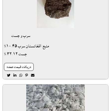
سرب و جست
منبع: افغانستان سرب ١٠.٤٥٪
جست ٣٢.١٢ ٪
دريافت قيمت عمده




