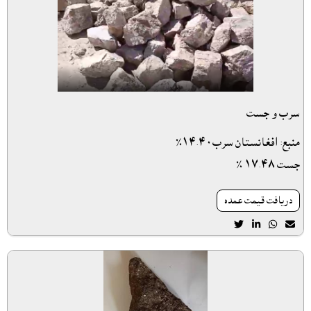
سرب و جست
منبع: افغانستان سرب١٤.٤٠٪
جست ١٧.٤٨ ٪
دريافت قيمت عمده



