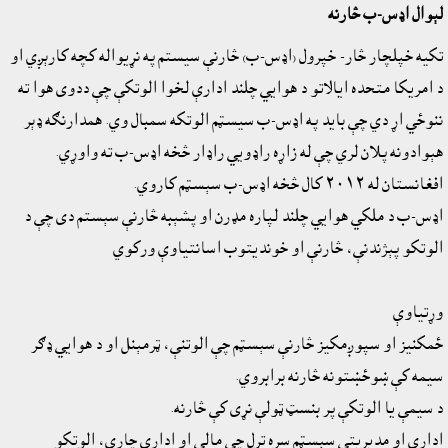
لېوال اډس-ب څارنه
تکيه خپلچار څار- خپرول (اډس-ب) څارنې سيستم په نړيواله کچه کارېږي او
د امريکا متحده ايالاتو د هوايي چلند ادارې لخوا الوتکې چې ددوى هوا ته
ننوځي اړ دي چې بايد په اډس-ب سيسټم الوتکه سمبال وي. همدارنګه ډېر
هېوادونه پلان لري چې له زاړه راډويي راډار څخه اډس-ب ته واوړي.
افغانستان له ٢٠١٢ کال څخه اډس-ب سېسټم کاروي.
اډس-ب د ملکي هوايي چلند لپاره مډرن او پشېبه څارنې سېستم دى چې د
الوتکو پېژندنې، څارنې او خونديتوب اسانتياوې ورکوي
وړتياوې
ځمکنيز او سپوږمکيز څارنې سېسټم چې الوتنې، ټرمېنل او د هوايي ډګر
سيمه کې ښوځښتونه څارنه برابروي.
د سيمې يا الوتکې پر بنسټ ټولې نړى کې څارنه.
اداري او مديريتي سېسټم سره تړل چې مالي او اداري چارې، الوتکو