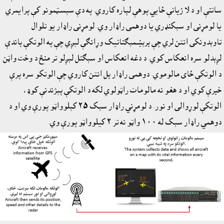
ساتنې او د لا زياتې ځايي پوهې لپاره کاروي. په دې سېسټمونو کې پرايمري
يا لومړنى او سېکنډري يا دوهمى راډار وي. لومړنى راډار يو تلوال
تاوېدونکى انتن لري چې برېښمېګناتيک وړانګې لېږي چې په الوتکې باندې
لږېدلو سره انعکاس کوي. د دغه انعکاس او سېګنل لېږلو تر منځ د وخت واټن
د الوتکې ځاى مالوموي. دوهمى راډار بل انتن کاروي چې الوتکو سره پرې
خبرې کوي او د هغو نه مالومات راټولوي لکه د الوتکې پېژندنې کوډ،
الوتکې لوړوالى او نور. د لومړني راډار سېک ٢٥ کېلوواټو پورې وي او د
دوهمي راډار سېک له ١٠٠ واټو نه تر ٢ کيلوواټو پورې وي.