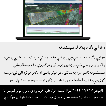
د هوايي ډګر د پلانولو سيسټمونه
هوايي ډګرونه کوى شي چې برېونلي جغمالوماتي سېسټمونه د ځايي پوهې،
پلانونو او پشپړ څېړنيز ډشبورډونو لپاره وکاروي. دغه جغمالوماتي
سېسټمونه تاسو سره په ساتنې، قوانينو پالنې او لاډېر موثروالي کې مرسته
کوي چې په ډېره اسانه له نورو د هوايي ډګرونوسېسټمونو سره تړلى شو.
کاپيحق © ١٩٩٢-٢٠٢٦ لېوال لمېټډ. ټول حقوق خوندې دي. د نورو ټولو کمپنيو او/
يا د هغو د پيداوار نومونه د هغوى خپل ټرېډمارک يا د هغو د څېښتنو ټرېډمارک دي.