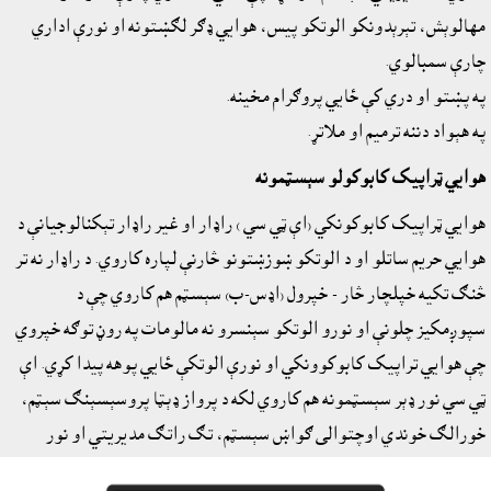
مهالوېش، تېرېدونکو الوتکو پيس، هوايي ډګر لګښتونه او نورې اداري
چارې سمبالوي.
په پښتو او دري کې ځايي پروګرام مخينه.
په هېواد دننه ترميم او ملاتړ.
هوايي ټراپيک کابوکولو سېسټمونه
هوايي ټراپيک کابوکونکي (اې ټي سي ) راډار او غير راډار تېکنالوجيانې د
هوايي حريم ساتلو او د الوتکو ښوزښتونو څارنې لپاره کاروي. د راډار نه تر
څنګ تکيه خپلچار څار - خپرول (اډس-ب) سېسټم هم کاروي چې د
سپوږمکيز چلونې او نورو الوتکو سېنسرو نه مالومات په روڼ توګه خپروي
چې هوايي تراپيک کابوکوونکي او نورې الوتکې ځايي پوهه پيدا کړي. اې
ټي سي نور ډېر سېسټمونه هم کاروي لکه د پرواز ډېټا پروسېسېنګ سېټم،
خورالګ خوندي اوچتوالى ګواښ سېسټم، تګ راتګ مديريتي او نور