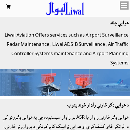

هوايي چلند
Liwal Aviation Offers services such as
Airport Surveillance
Radar Maintenance ,
Liwal ADS-B Surveillance ,
Air Traffic
Controller Systems maintenance and Airport Planning
Systems.
د هوايي ډګر څارنې راډار خونديتوب
هوايي ډګر څارنې راډار يا ASR يو راډار سېسټم ده چې په هوايي ډګرونو کې
د الوتکو ځاى کشف کوي او هوايي ټراپيک کابوکونکي د پروازونو څارنې،